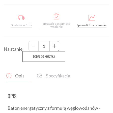
Sprawdź dostępność
Dostawa w 3 dni
Sprawdź finansowanie
w salonie
ilość
-
+
Baton
Na stanie
energetyczny
DODAJ DO KOSZYKA
C30
Fuel
Bar
NEVERSECOND
Opis
Specyfikacja
47g
-
jagodowy
OPIS
Baton energetyczny z formułą węglowodanów -