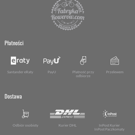
Płatności
Santander eRaty
PayU
Płatność przy
Przelewem
odbiorze
Dostawa
Odbiór osobisty
Kurier DHL
InPost Kurier
InPost Paczkomaty