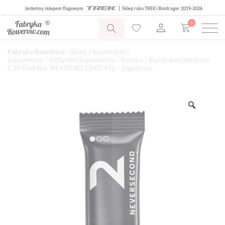
Jesteśmy sklepem flagowym
Sklep roku TREK i Bontrager 2019-2026
0
Fabryka Rowerów
/
Sklep
/
Kosmetyki i
suplementy
/
Odżywki/Suplementy
/
Batony
/ Baton energetyczny
C30 Fuel Bar NEVERSECOND 47g – jagodowy