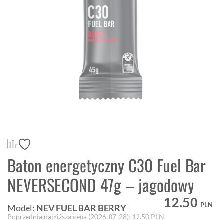
Baton energetyczny C30 Fuel Bar
NEVERSECOND 47g – jagodowy
12.50
PLN
Model:
NEV FUEL BAR BERRY
Poprzednia najniższa cena (
2026-07-28
):
12.50
PLN