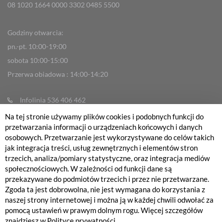
08 1020 1664 0000 3302 0485 5500
Godziny otwarcia:
pn.-pt. 10:00-19:00
sobota 10:00-15:00
Przerwa obiadowa : 14:00-14:20
Infolinia 536 406 462
info@fabrykarowerow.com
Na tej stronie używamy plików cookies i podobnych funkcji do
przetwarzania informacji o urządzeniach końcowych i danych
Reklamacje
osobowych. Przetwarzanie jest wykorzystywane do celów takich
sklep@fabrykarowerow.com
jak integracja treści, usług zewnętrznych i elementów stron
trzecich, analiza/pomiary statystyczne, oraz integracja mediów
Serwis 505 700 393
społecznościowych. W zależności od funkcji dane są
serwis@fabrykarowerow.com
przekazywane do podmiotów trzecich i przez nie przetwarzane.
Zgoda ta jest dobrowolna, nie jest wymagana do korzystania z
Bikefitting 451 159 109
naszej strony internetowej i można ją w każdej chwili odwołać za
fitting@fabrykarowerow.com
pomocą ustawień w prawym dolnym rogu. Więcej szczegółów
znajdziesz w
Polityce prywatności.