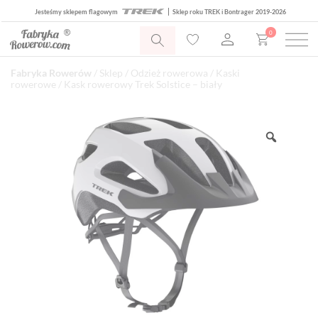
Jesteśmy sklepem flagowym
Sklep roku TREK i Bontrager 2019-2026
0
Fabryka Rowerów
/
Sklep
/
Odzież rowerowa
/
Kaski
rowerowe
/ Kask rowerowy Trek Solstice – biały