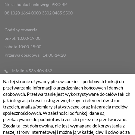
Nr rachunku bankowego PKO BP
08 1020 1664 0000 3302 0485 5500
Godziny otwarcia:
pn.-pt. 10:00-19:00
sobota 10:00-15:00
Przerwa obiadowa : 14:00-14:20
Infolinia 536 406 462
info@fabrykarowerow.com
Na tej stronie używamy plików cookies i podobnych funkcji do
przetwarzania informacji o urządzeniach końcowych i danych
Reklamacje
osobowych. Przetwarzanie jest wykorzystywane do celów takich
sklep@fabrykarowerow.com
jak integracja treści, usług zewnętrznych i elementów stron
trzecich, analiza/pomiary statystyczne, oraz integracja mediów
Serwis 505 700 393
społecznościowych. W zależności od funkcji dane są
serwis@fabrykarowerow.com
przekazywane do podmiotów trzecich i przez nie przetwarzane.
Zgoda ta jest dobrowolna, nie jest wymagana do korzystania z
Bikefitting 451 159 109
naszej strony internetowej i można ją w każdej chwili odwołać za