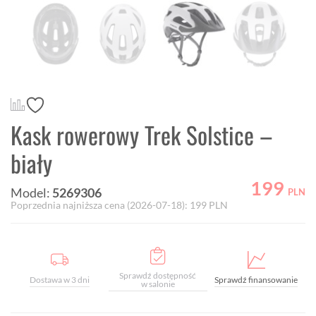
Kask rowerowy Trek Solstice –
biały
199
Model:
5269306
PLN
Poprzednia najniższa cena (
2026-07-18
):
199
PLN
Sprawdź dostępność
Dostawa w 3 dni
Sprawdź finansowanie
w salonie