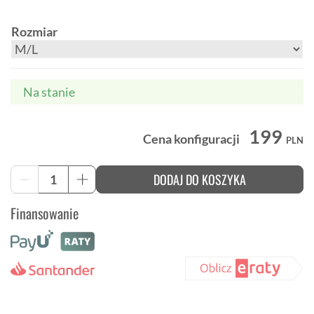
Rozmiar
Na stanie
199
Cena konfiguracji
PLN
ilość
DODAJ DO KOSZYKA
-
+
Kask
rowerowy
Finansowanie
Trek
Solstice
-
biały