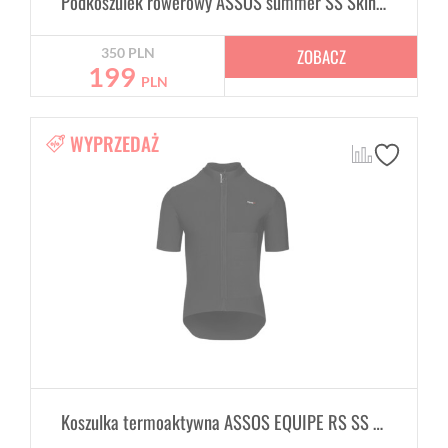
Podkoszulek rowerowy ASSOS summer SS Skin Layer White
ZOBACZ
350
PLN
199
PLN
WYPRZEDAŻ
Koszulka termoaktywna ASSOS EQUIPE RS SS Winter SS Izolator