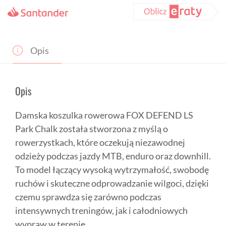
LS
Park
Chalk
Opis
Opis
Damska koszulka rowerowa FOX DEFEND LS
Park Chalk została stworzona z myślą o
rowerzystkach, które oczekują niezawodnej
odzieży podczas jazdy MTB, enduro oraz downhill.
To model łączący wysoką wytrzymałość, swobodę
ruchów i skuteczne odprowadzanie wilgoci, dzięki
czemu sprawdza się zarówno podczas
intensywnych treningów, jak i całodniowych
wypraw w terenie.