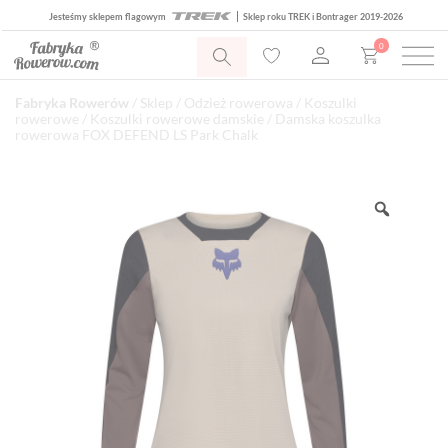
Jesteśmy sklepem flagowym
Sklep roku TREK i Bontrager 2019-2026
0
Fabryka Rowerów
/
Sklep
/
Odzież rowerowa
/
Koszulki
rowerowe
/
Koszulki rowerowe damskie
/ Damska koszulka
rowerowa FOX DEFEND LS Park Chalk