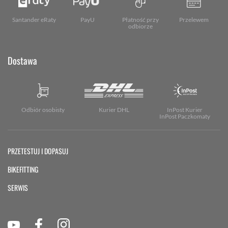
Santander eRaty
PayU
Płatność przy
Przelewem
odbiorze
Dostawa
Odbiór osobisty
Kurier DHL
InPost Kurier
InPost Paczkomaty
PRZETESTUJ I DOPASUJ
BIKEFITTING
SERWIS