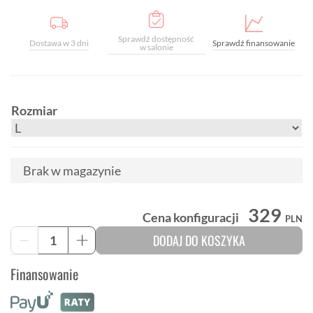
Sprawdź dostępność
Dostawa w 3 dni
Sprawdź finansowanie
w salonie
Rozmiar
Brak w magazynie
329
Cena konfiguracji
PLN
ilość
DODAJ DO KOSZYKA
-
+
Damska
koszulka
Finansowanie
rowerowa
FOX
DEFEND