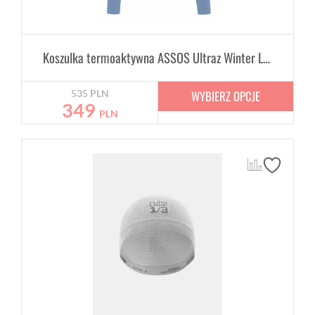
Koszulka termoaktywna ASSOS Ultraz Winter LS Skin Layer Blue zimowy izolator ciała
WYBIERZ OPCJE
535
PLN
349
PLN