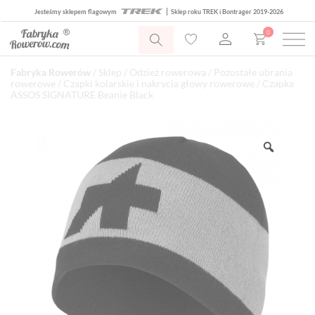
Jesteśmy sklepem flagowym
Sklep roku TREK i Bontrager 2019-2026
0
Fabryka Rowerów
/
Sklep
/
Odzież rowerowa
/
Pozostałe ubrania
rowerowe
/
Czapki kolarskie i nakrycia głowy rowerowe
/ Czapka
ASSOS SIGNATURE Beanie Black