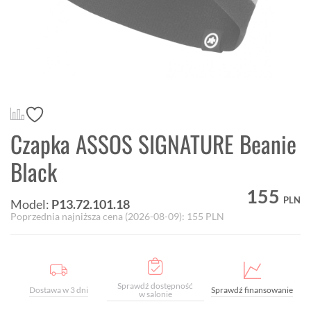
Czapka ASSOS SIGNATURE Beanie
Black
155
PLN
Model:
P13.72.101.18
Poprzednia najniższa cena (
2026-08-09
):
155
PLN
Sprawdź dostępność
Dostawa w 3 dni
Sprawdź finansowanie
w salonie