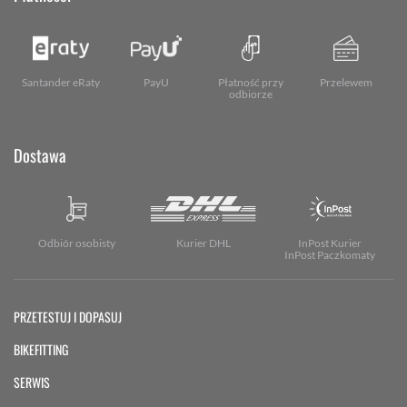
Santander eRaty
PayU
Płatność przy
Przelewem
odbiorze
Dostawa
Odbiór osobisty
Kurier DHL
InPost Kurier
InPost Paczkomaty
PRZETESTUJ I DOPASUJ
BIKEFITTING
SERWIS