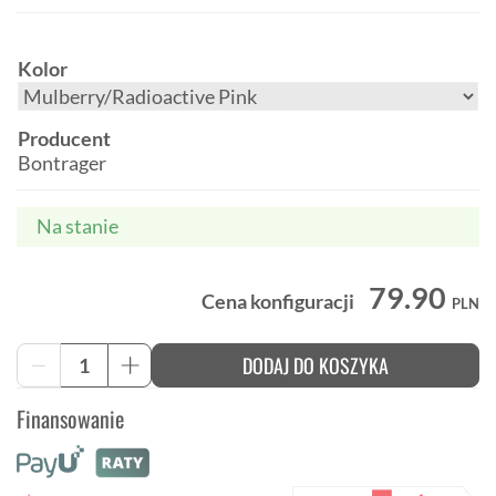
Kolor
Producent
Bontrager
Na stanie
79.90
Cena konfiguracji
PLN
ilość
DODAJ DO KOSZYKA
-
+
Wielofunkcyjny
komin
Finansowanie
rowerowy
Bontrager