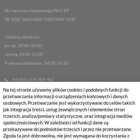
Nr rachunku bankowego PKO BP
08 1020 1664 0000 3302 0485 5500
Godziny otwarcia:
pn.-pt. 10:00-19:00
sobota 10:00-15:00
Przerwa obiadowa : 14:00-14:20
Infolinia 536 406 462
info@fabrykarowerow.com
Na tej stronie używamy plików cookies i podobnych funkcji do
przetwarzania informacji o urządzeniach końcowych i danych
Reklamacje
osobowych. Przetwarzanie jest wykorzystywane do celów takich
sklep@fabrykarowerow.com
jak integracja treści, usług zewnętrznych i elementów stron
trzecich, analiza/pomiary statystyczne, oraz integracja mediów
Serwis 505 700 393
społecznościowych. W zależności od funkcji dane są
serwis@fabrykarowerow.com
przekazywane do podmiotów trzecich i przez nie przetwarzane.
Zgoda ta jest dobrowolna, nie jest wymagana do korzystania z
Bikefitting 451 159 109