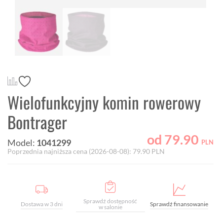
Wielofunkcyjny komin rowerowy
Bontrager
od
79.90
Model:
1041299
PLN
Poprzednia najniższa cena (
2026-08-08
):
79.90
PLN
Sprawdź dostępność
Dostawa w 3 dni
Sprawdź finansowanie
w salonie