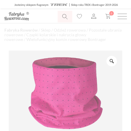
Jesteśmy sklepem flagowym
Sklep roku TREK i Bontrager 2019-2026
0
Fabryka Rowerów
/
Sklep
/
Odzież rowerowa
/
Pozostałe ubrania
rowerowe
/
Czapki kolarskie i nakrycia głowy
rowerowe
/ Wielofunkcyjny komin rowerowy Bontrager