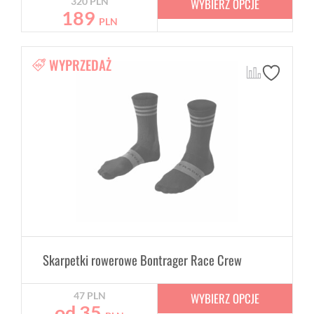
WYBIERZ OPCJE
320
PLN
189
PLN
WYPRZEDAŻ
Skarpetki rowerowe Bontrager Race Crew
WYBIERZ OPCJE
47
PLN
od
35