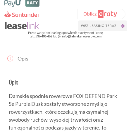
DEFEND
Park
Se
Purple
Dusk
WEŹ LEASING TERAZ
Przed wzięciem leasingu potwierdź asortyment i cenę
tel.:
536 406 462
lub @:
info@fabrykarowerow.com
Opis
Opis
Damskie spodnie rowerowe FOX DEFEND Park
Se Purple Dusk zostały stworzone z myślą o
rowerzystkach, które oczekują maksymalnej
swobody ruchów, wysokiej trwałości oraz
funkcjonalności podczas jazdy w terenie. To