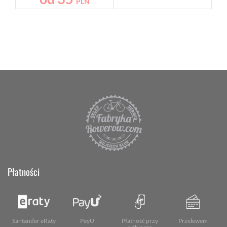
PLN
Płatności
Santander eRaty
PayU
Płatność przy
Przelewem