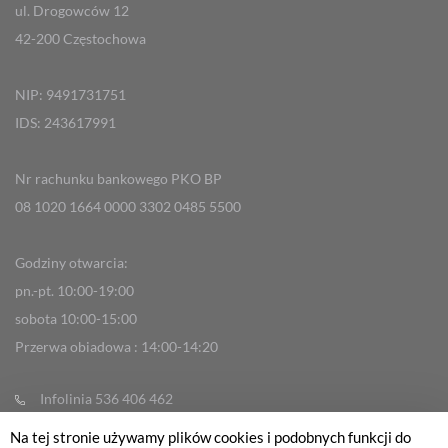
ul. Drogowców 12
42-200 Częstochowa
NIP: 9491731751
IDS: 243617991
Nr rachunku bankowego PKO BP
08 1020 1664 0000 3302 0485 5500
Godziny otwarcia:
pn.-pt. 10:00-19:00
sobota 10:00-15:00
Przerwa obiadowa : 14:00-14:20
Infolinia 536 406 462
info@fabrykarowerow.com
Na tej stronie używamy plików cookies i podobnych funkcji do