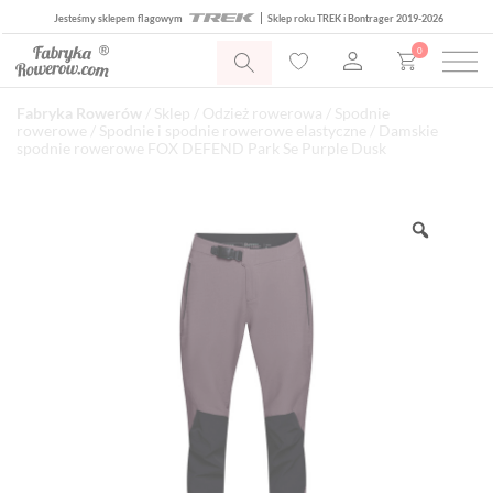
Jesteśmy sklepem flagowym
Sklep roku TREK i Bontrager 2019-2026
0
Fabryka Rowerów
/
Sklep
/
Odzież rowerowa
/
Spodnie
rowerowe
/
Spodnie i spodnie rowerowe elastyczne
/ Damskie
spodnie rowerowe FOX DEFEND Park Se Purple Dusk