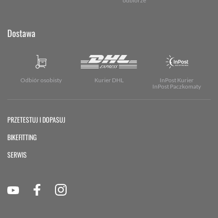
odbiorze
Dostawa
Odbiór osobisty
Kurier DHL
InPost Kurier
InPost Paczkomaty
PRZETESTUJ I DOPASUJ
BIKEFITTING
SERWIS