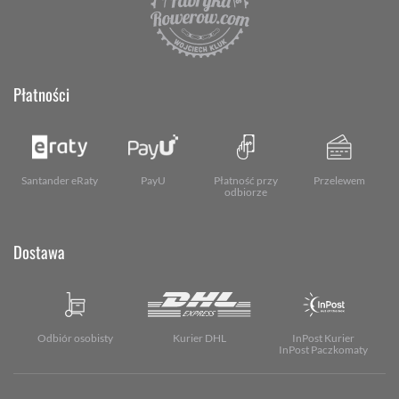
Płatności
Santander eRaty
PayU
Płatność przy
Przelewem
odbiorze
Dostawa
Odbiór osobisty
Kurier DHL
InPost Kurier
InPost Paczkomaty