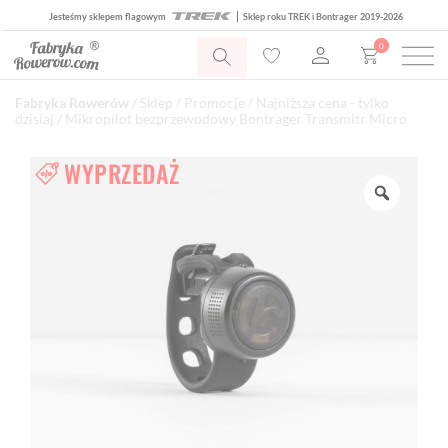
Jesteśmy sklepem flagowym
Sklep roku TREK i Bontrager 2019-2026
0
Fabryka Rowerów
/
Sklep
/
Promocje
/
Najniższa cena - tylko
dzisiaj
/ Mikropilot bezprzewodowy Bontrager Transmitr Micro
WYPRZEDAŻ