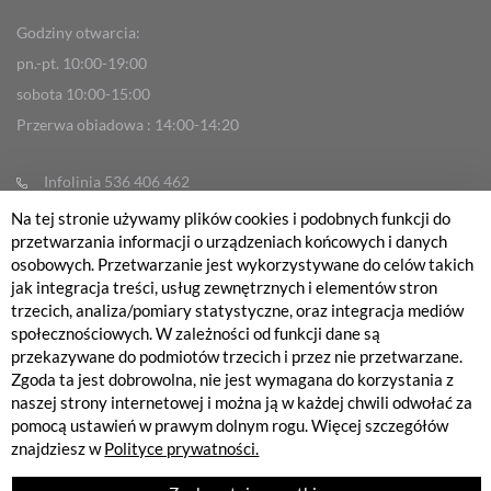
Godziny otwarcia:
pn.-pt. 10:00-19:00
sobota 10:00-15:00
Przerwa obiadowa : 14:00-14:20
Infolinia 536 406 462
info@fabrykarowerow.com
Na tej stronie używamy plików cookies i podobnych funkcji do
przetwarzania informacji o urządzeniach końcowych i danych
Reklamacje
osobowych. Przetwarzanie jest wykorzystywane do celów takich
sklep@fabrykarowerow.com
jak integracja treści, usług zewnętrznych i elementów stron
trzecich, analiza/pomiary statystyczne, oraz integracja mediów
Serwis 505 700 393
społecznościowych. W zależności od funkcji dane są
serwis@fabrykarowerow.com
przekazywane do podmiotów trzecich i przez nie przetwarzane.
Zgoda ta jest dobrowolna, nie jest wymagana do korzystania z
Bikefitting 451 159 109
naszej strony internetowej i można ją w każdej chwili odwołać za
fitting@fabrykarowerow.com
pomocą ustawień w prawym dolnym rogu. Więcej szczegółów
znajdziesz w
Polityce prywatności.