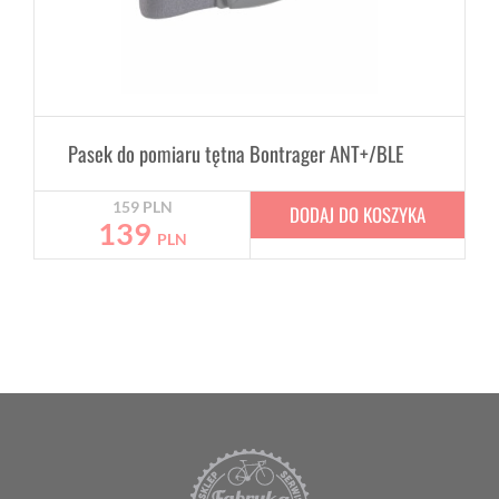
Pasek do pomiaru tętna Bontrager ANT+/BLE
159
PLN
DODAJ DO KOSZYKA
139
PLN