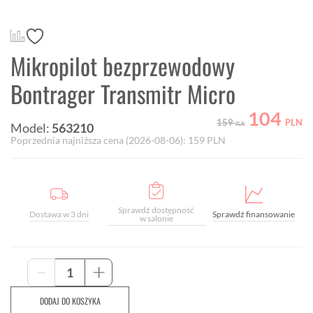
Mikropilot bezprzewodowy
Bontrager Transmitr Micro
104
159
PLN
Model:
563210
PLN
Poprzednia najniższa cena (
2026-08-06
):
159
PLN
Sprawdź dostępność
Dostawa w 3 dni
Sprawdź finansowanie
w salonie
ilość
-
+
Mikropilot
bezprzewodowy
DODAJ DO KOSZYKA
Bontrager