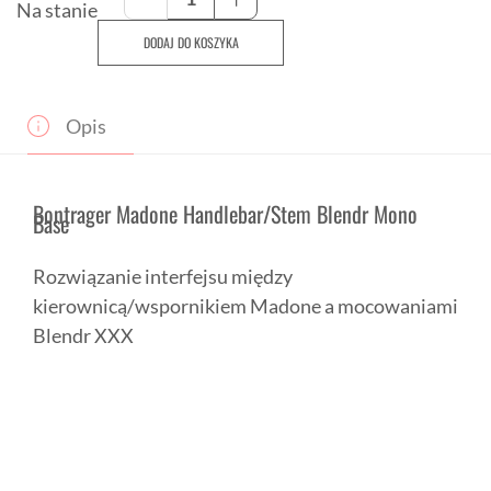
Bontrager
Na stanie
Madone
DODAJ DO KOSZYKA
Handlebar/Stem
Blendr
Mono
Base
Opis
Bontrager Madone Handlebar/Stem Blendr Mono
Base
Rozwiązanie interfejsu między
kierownicą/wspornikiem Madone a mocowaniami
Blendr XXX