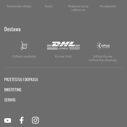
Santander eRaty
PayU
Płatność przy
Przelewem
odbiorze
Dostawa
Odbiór osobisty
Kurier DHL
InPost Kurier
InPost Paczkomaty
PRZETESTUJ I DOPASUJ
BIKEFITTING
SERWIS