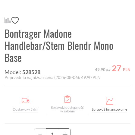
Bontrager Madone
Handlebar/Stem Blendr Mono
Base
27
49.90
PLN
Model:
528528
PLN
Poprzednia najniższa cena (
2026-08-06
):
49.90
PLN
Sprawdź dostępność
Dostawa w 3 dni
Sprawdź finansowanie
w salonie
ilość
-
+