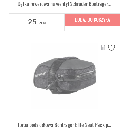
Dętka rowerowa na wentyl Schrader Bontrager Standard 14" x 1.75-2.125", 35mm
DODAJ DO KOSZYKA
25
PLN
Torba podsiodłowa Bontrager Elite Seat Pack poj. 0,28 L