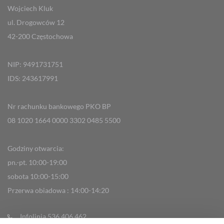
Wojciech Kluk
ul. Drogowców 12
42-200 Częstochowa
NIP: 9491731751
IDS: 243617991
Nr rachunku bankowego PKO BP
08 1020 1664 0000 3302 0485 5500
Godziny otwarcia:
pn.-pt. 10:00-19:00
sobota 10:00-15:00
Przerwa obiadowa : 14:00-14:20
Infolinia 536 406 462