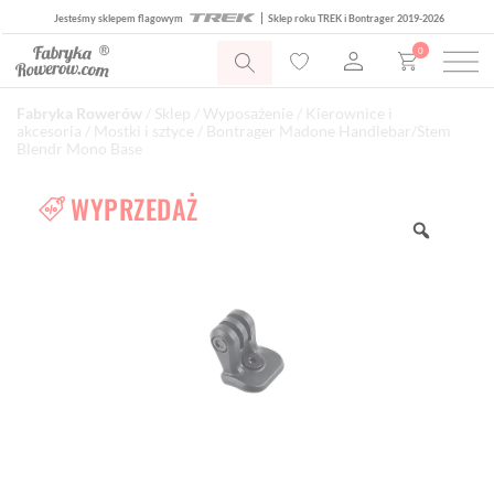
Jesteśmy sklepem flagowym
Sklep roku TREK i Bontrager 2019-2026
0
Fabryka Rowerów
/
Sklep
/
Wyposażenie
/
Kierownice i
akcesoria
/
Mostki i sztyce
/ Bontrager Madone Handlebar/Stem
Blendr Mono Base
WYPRZEDAŻ