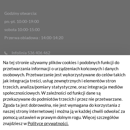
Godziny otwarcia:
pn.-pt. 10:00-19:00
sobota 10:00-15:00
Przerwa obiadowa : 14:00-14:20
Infolinia 536 406 462
info@fabrykarowerow.com
Na tej stronie używamy plików cookies i podobnych funkcji do
przetwarzania informacji o urządzeniach końcowych i danych
Reklamacje
osobowych. Przetwarzanie jest wykorzystywane do celów takich
sklep@fabrykarowerow.com
jak integracja treści, usług zewnętrznych i elementów stron
trzecich, analiza/pomiary statystyczne, oraz integracja mediów
Serwis 505 700 393
społecznościowych. W zależności od funkcji dane są
serwis@fabrykarowerow.com
przekazywane do podmiotów trzecich i przez nie przetwarzane.
Zgoda ta jest dobrowolna, nie jest wymagana do korzystania z
Bikefitting 451 159 109
naszej strony internetowej i można ją w każdej chwili odwołać za
fitting@fabrykarowerow.com
pomocą ustawień w prawym dolnym rogu. Więcej szczegółów
znajdziesz w
Polityce prywatności.