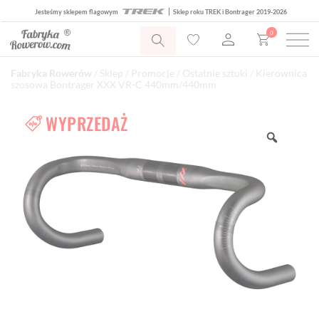
Jesteśmy sklepem flagowym
Sklep roku TREK i Bontrager 2019-2026
0
Fabryka Rowerów
/
Sklep
/
Promocje
/
Ostatnie sztuki
/ Kierownica
szosowa Bontrager XXX VR-C 440mm/440mm
WYPRZEDAŻ