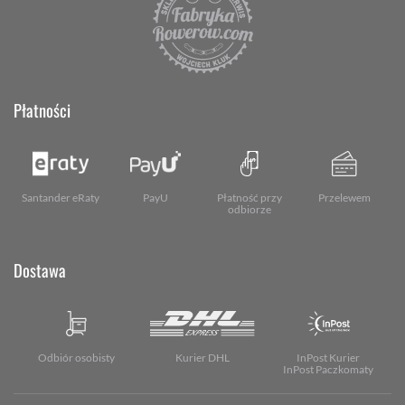
Płatności
Santander eRaty
PayU
Płatność przy
Przelewem
odbiorze
Dostawa
Odbiór osobisty
Kurier DHL
InPost Kurier
InPost Paczkomaty