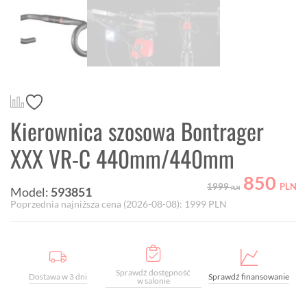
Kierownica szosowa Bontrager
XXX VR-C 440mm/440mm
850
1999
PLN
Model:
593851
PLN
Poprzednia najniższa cena (
2026-08-08
):
1999
PLN
Sprawdź dostępność
Dostawa w 3 dni
Sprawdź finansowanie
w salonie