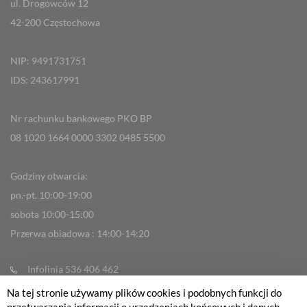
ul. Drogowców 12
42-200 Częstochowa
NIP: 9491731751
IDS: 243617991
Nr rachunku bankowego PKO BP
08 1020 1664 0000 3302 0485 5500
Godziny otwarcia:
pn.-pt. 10:00-19:00
sobota 10:00-15:00
Przerwa obiadowa : 14:00-14:20
Infolinia 536 406 462
info@fabrykarowerow.com
Na tej stronie używamy plików cookies i podobnych funkcji do