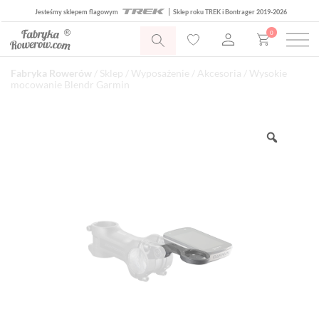
Jesteśmy sklepem flagowym
Sklep roku TREK i Bontrager 2019-2026
0
Fabryka Rowerów
/
Sklep
/
Wyposażenie
/
Akcesoria
/ Wysokie
mocowanie Blendr Garmin