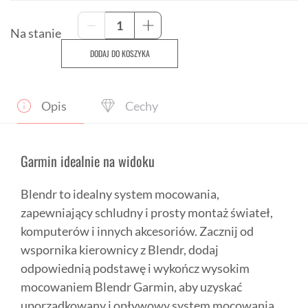
ilość
-
+
Wysokie
Na stanie
mocowanie
DODAJ DO KOSZYKA
Blendr
Garmin
Opis
Cechy
Garmin idealnie na widoku
Blendr to idealny system mocowania,
zapewniający schludny i prosty montaż świateł,
komputerów i innych akcesoriów. Zacznij od
wspornika kierownicy z Blendr, dodaj
odpowiednią podstawę i wykończ wysokim
mocowaniem Blendr Garmin, aby uzyskać
uporządkowany i opływowy system mocowania,