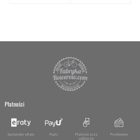
Płatności
Santander eRaty
PayU
Płatność przy
Przelewem
odbiorze