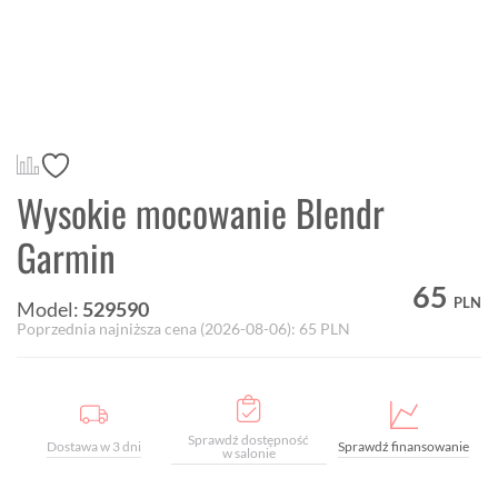
Wysokie mocowanie Blendr
Garmin
65
PLN
Model:
529590
Poprzednia najniższa cena (
2026-08-06
):
65
PLN
Sprawdź dostępność
Dostawa w 3 dni
Sprawdź finansowanie
w salonie