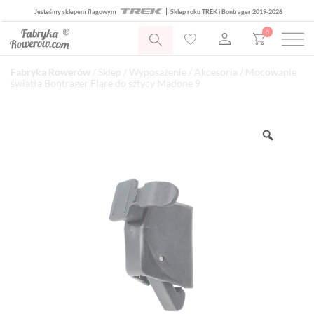
Jesteśmy sklepem flagowym
Sklep roku TREK i Bontrager 2019-2026
0
Fabryka Rowerów
/
Sklep
/
Wyposażenie
/
Akcesoria
/ Mocowanie
światła Bontrager Flare do sztycy Madone 9