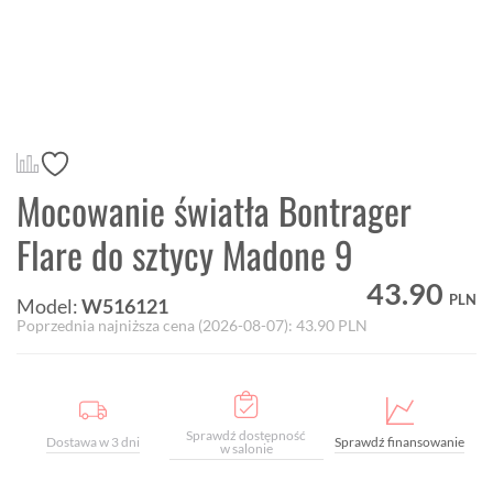
Mocowanie światła Bontrager
Flare do sztycy Madone 9
43.90
PLN
Model:
W516121
Poprzednia najniższa cena (
2026-08-07
):
43.90
PLN
Sprawdź dostępność
Dostawa w 3 dni
Sprawdź finansowanie
w salonie