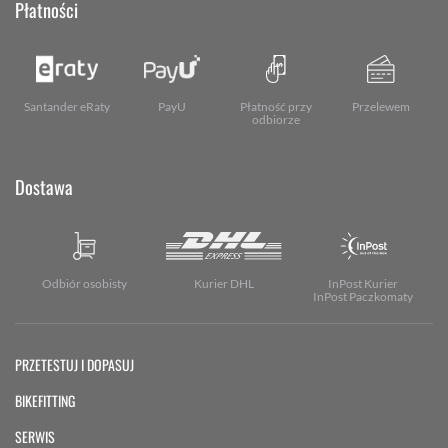
Płatności
Santander eRaty
PayU
Płatność przy
Przelewem
odbiorze
Dostawa
Odbiór osobisty
Kurier DHL
InPost Kurier
InPost Paczkomaty
PRZETESTUJ I DOPASUJ
BIKEFITTING
SERWIS