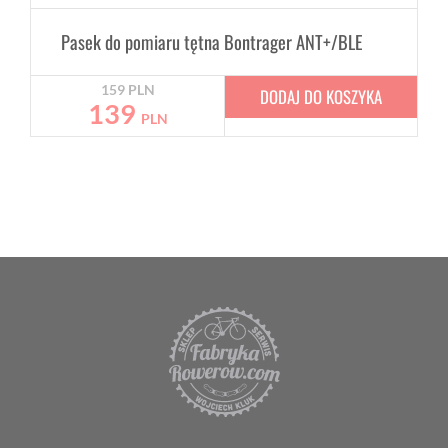
Pasek do pomiaru tętna Bontrager ANT+/BLE
159
PLN
DODAJ DO KOSZYKA
139
PLN