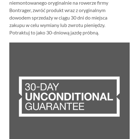
niemontowanego oryginalnie na rowerze firmy
Bontrager, zwróć produkt wraz z oryginalnym
dowodem sprzedaży w ciągu 30 dni do miejsca
zakupu w celu wymiany lub zwrotu pieniędzy.
Potraktuj to jako 30-dniową jazdę próbną.