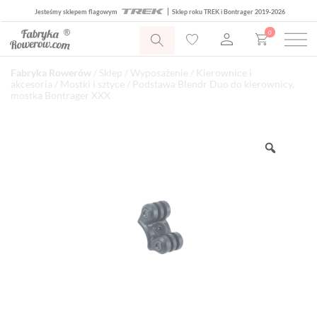
Jesteśmy sklepem flagowym
Sklep roku TREK i Bontrager 2019-2026
0
Fabryka Rowerów
/
Sklep
/
Wyposażenie
/
Kierownice i
akcesoria
/
Mostki i sztyce
/ Podstawa Blendr Duo do kierownicy,
mostka Bontrager XXX