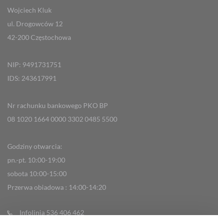
Wojciech Kluk
ul. Drogowców 12
42-200 Częstochowa
NIP: 9491731751
IDS: 243617991
Nr rachunku bankowego PKO BP
08 1020 1664 0000 3302 0485 5500
Godziny otwarcia:
pn.-pt. 10:00-19:00
sobota 10:00-15:00
Przerwa obiadowa : 14:00-14:20
Infolinia 536 406 462