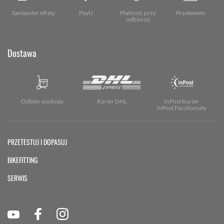
Santander eRaty
PayU
Płatność przy
Przelewem
odbiorze
Dostawa
Odbiór osobisty
Kurier DHL
InPost Kurier
InPost Paczkomaty
PRZETESTUJ I DOPASUJ
BIKEFITTING
SERWIS