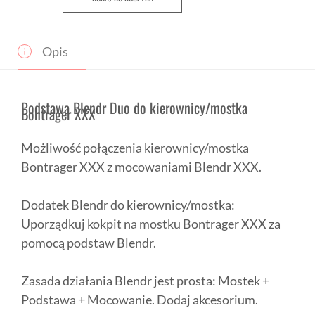
Duo
do
kierownicy,
mostka
Opis
Bontrager
XXX
Podstawa Blendr Duo do kierownicy/mostka
Bontrager XXX
Możliwość połączenia kierownicy/mostka
Bontrager XXX z mocowaniami Blendr XXX.
Dodatek Blendr do kierownicy/mostka:
Uporządkuj kokpit na mostku Bontrager XXX za
pomocą podstaw Blendr.
Zasada działania Blendr jest prosta: Mostek +
Podstawa + Mocowanie. Dodaj akcesorium.