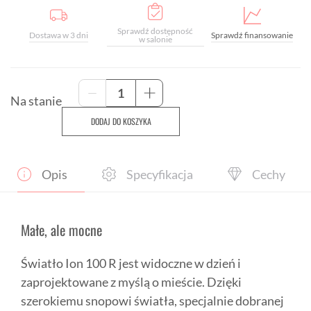
Sprawdź dostępność
Dostawa w 3 dni
Sprawdź finansowanie
w salonie
ilość
-
+
Przednia
Na stanie
lampka
DODAJ DO KOSZYKA
rowerowa
Bontrager
Ion
100
Opis
Specyfikacja
Cechy
R
Małe, ale mocne
Światło Ion 100 R jest widoczne w dzień i
zaprojektowane z myślą o mieście. Dzięki
szerokiemu snopowi światła, specjalnie dobranej