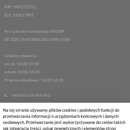
NIP: 9491731751
IDS: 243617991
Nr rachunku bankowego PKO BP
08 1020 1664 0000 3302 0485 5500
Godziny otwarcia:
pn.-pt. 10:00-19:00
sobota 10:00-15:00
Przerwa obiadowa : 14:00-14:20
Infolinia 536 406 462
info@fabrykarowerow.com
Na tej stronie używamy plików cookies i podobnych funkcji do
Reklamacje
przetwarzania informacji o urządzeniach końcowych i danych
sklep@fabrykarowerow.com
osobowych. Przetwarzanie jest wykorzystywane do celów takich
jak integracja treści, usług zewnętrznych i elementów stron