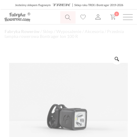
Jesteśmy sklepem flagowym
Sklep roku TREK i Bontrager 2019-2026
0
Fabryka Rowerów
/
Sklep
/
Wyposażenie
/
Akcesoria
/ Przednia
lampka rowerowa Bontrager Ion 100 R