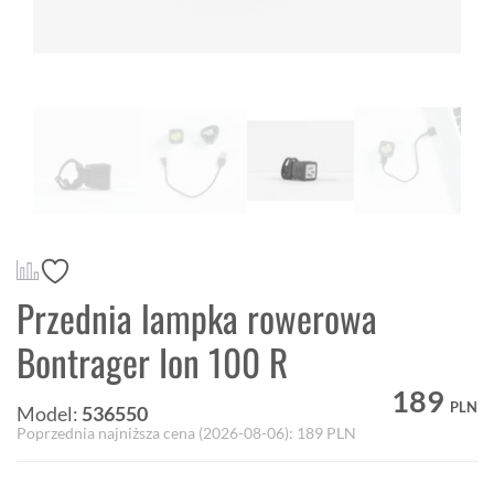
Przednia lampka rowerowa
Bontrager Ion 100 R
189
PLN
Model:
536550
Poprzednia najniższa cena (
2026-08-06
):
189
PLN