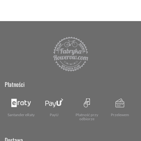
Płatności
Santander eRaty
PayU
Płatność przy
Przelewem
odbiorze
Dostawa