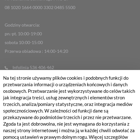
08 1020 1664 0000 3302 0485 5500
Godziny otwarcia:
pn.-pt. 10:00-19:00
sobota 10:00-15:00
Przerwa obiadowa : 14:00-14:20
Infolinia 536 406 462
info@fabrykarowerow.com
Na tej stronie używamy plików cookies i podobnych funkcji do
przetwarzania informacji o urządzeniach końcowych i danych
Reklamacje
osobowych. Przetwarzanie jest wykorzystywane do celów takich
sklep@fabrykarowerow.com
jak integracja treści, usług zewnętrznych i elementów stron
trzecich, analiza/pomiary statystyczne, oraz integracja mediów
Serwis 505 700 393
społecznościowych. W zależności od funkcji dane są
serwis@fabrykarowerow.com
przekazywane do podmiotów trzecich i przez nie przetwarzane.
Zgoda ta jest dobrowolna, nie jest wymagana do korzystania z
Bikefitting 451 159 109
naszej strony internetowej i można ją w każdej chwili odwołać za
fitting@fabrykarowerow.com
pomocą ustawień w prawym dolnym rogu. Więcej szczegółów