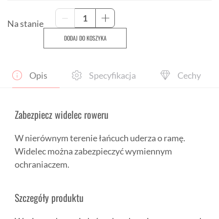
ilość
-
+
Ochraniacz
Na stanie
tylnego
DODAJ DO KOSZYKA
widelca
BONTRAGER
Opis
Specyfikacja
Cechy
Zabezpiecz widelec roweru
W nierównym terenie łańcuch uderza o ramę.
Widelec można zabezpieczyć wymiennym
ochraniaczem.
Szczegóły produktu