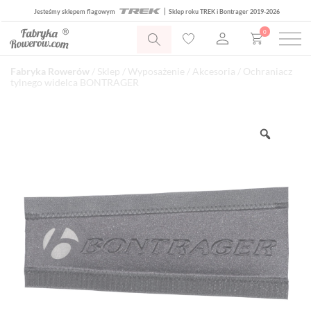
Jesteśmy sklepem flagowym
Sklep roku TREK i Bontrager 2019-2026
0
Fabryka Rowerów
/
Sklep
/
Wyposażenie
/
Akcesoria
/ Ochraniacz
tylnego widelca BONTRAGER