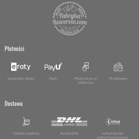
Płatności
Santander eRaty
PayU
Płatność przy
Przelewem
odbiorze
Dostawa
Odbiór osobisty
Kurier DHL
InPost Kurier
InPost Paczkomaty