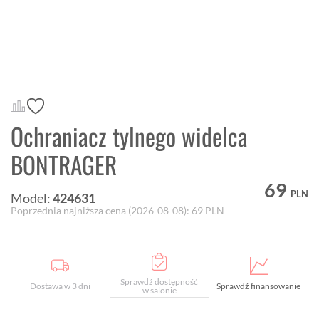
Ochraniacz tylnego widelca
BONTRAGER
69
PLN
Model:
424631
Poprzednia najniższa cena (
2026-08-08
):
69
PLN
Sprawdź dostępność
Dostawa w 3 dni
Sprawdź finansowanie
w salonie