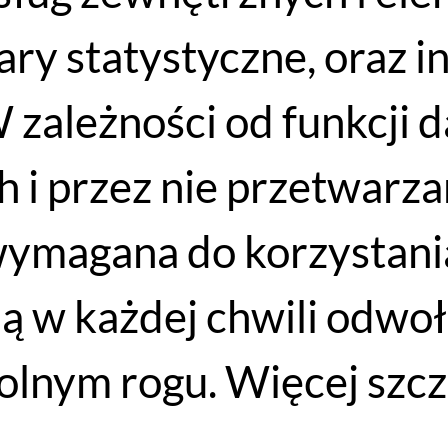
WYPRZEDAŻ
iary statystyczne, oraz 
 zależności od funkcji 
 i przez nie przetwarzan
wymagana do korzystania
Komputer - Licznik Rowerowy Bontrager Gotime
ją w każdej chwili odwo
169
PLN
DODAJ DO KOSZYKA
lnym rogu. Więcej szcz
129
PLN