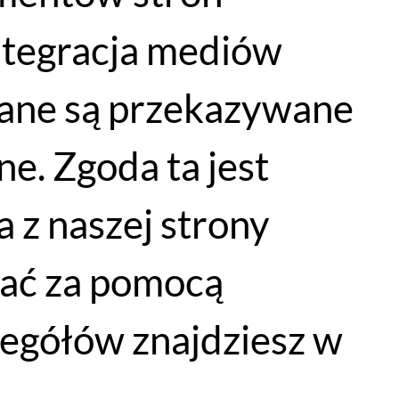
WYPRZEDAŻ
integracja mediów
dane są przekazywane
e. Zgoda ta jest
 z naszej strony
Pompka MTB Bontrager Air Support HV
łać za pomocą
199
PLN
DODAJ DO KOSZYKA
egółów znajdziesz w
79
PLN