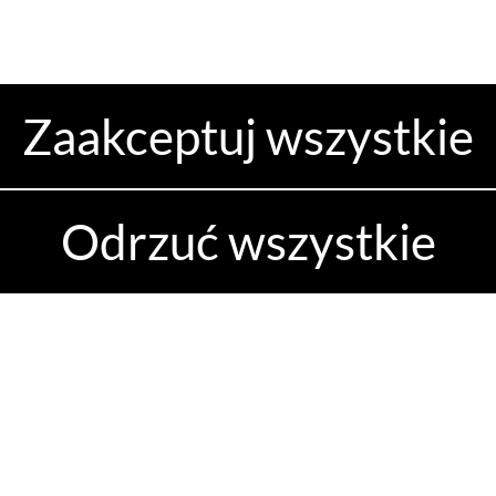
Zaakceptuj wszystkie
Dostawa
Odrzuć wszystkie
Odbiór osobisty
Kurier DHL
InPost Kurier
InPost Paczkomaty
Fabryka Rowerów
Wojciech Kluk