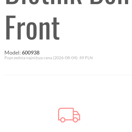
Front
Model:
600938
Poprzednia najniższa cena (
2026-08-04
):
49
PLN