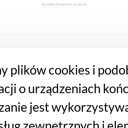
Sprawdź dostępność w salonie
y plików cookies i podo
acji o urządzeniach koń
anie jest wykorzystywa
 usług zewnętrznych i e