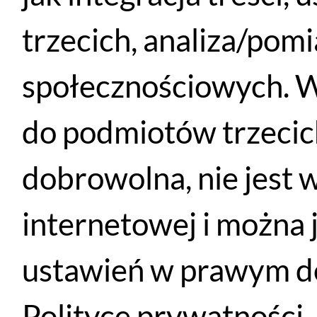
trzecich, analiza/pom
społecznościowych. W
do podmiotów trzecich
dobrowolna, nie jest 
Wspornik Bontrager XXX Handlebar / Stem Blendr Mono Base
internetowej i można 
DODAJ DO KOSZYKA
27
ustawień w prawym do
PLN
Polityce prywatności.