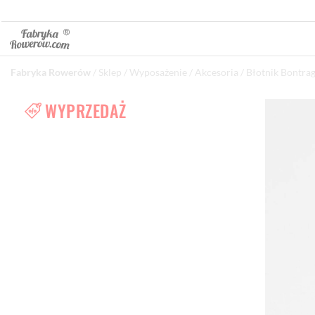
Fabryka Rowerów
/
Sklep
/
Wyposażenie
/
Akcesoria
/ Błotnik Bontra
WYPRZEDAŻ