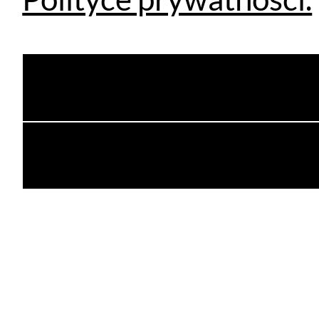
Płatności
Santander
PayU
Płatność przy
Przelewem
eRaty
odbiorze
PRZETESTUJ I DOPASUJ
O NAS
BIKEFITTING
REGULAMIN