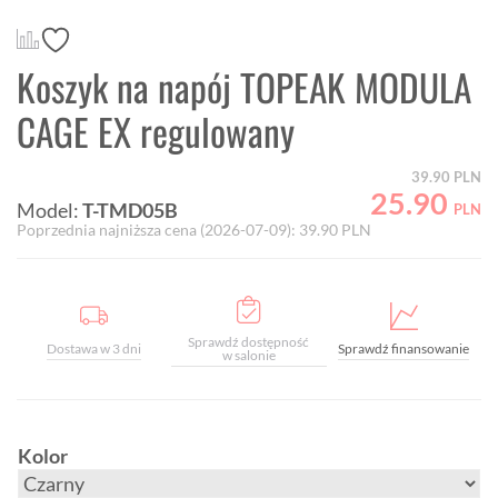
Koszyk na napój TOPEAK MODULA
CAGE EX regulowany
39.90
PLN
25.90
Model:
T-TMD05B
PLN
Poprzednia najniższa cena (
2026-07-09
):
39.90
PLN
Sprawdź dostępność
Dostawa w 3 dni
Sprawdź finansowanie
w salonie
Kolor