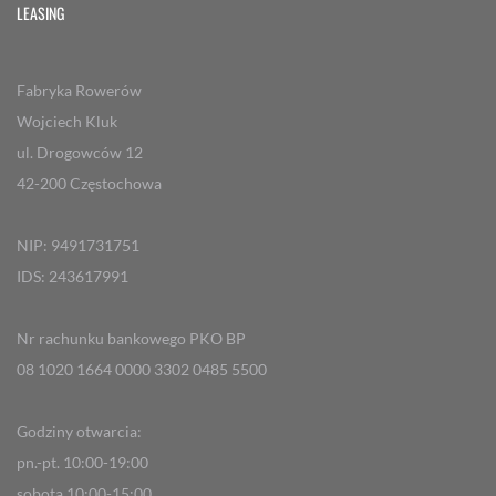
LEASING
Fabryka Rowerów
Wojciech Kluk
ul. Drogowców 12
42-200 Częstochowa
NIP: 9491731751
IDS: 243617991
Nr rachunku bankowego PKO BP
08 1020 1664 0000 3302 0485 5500
Godziny otwarcia:
pn.-pt. 10:00-19:00
sobota 10:00-15:00