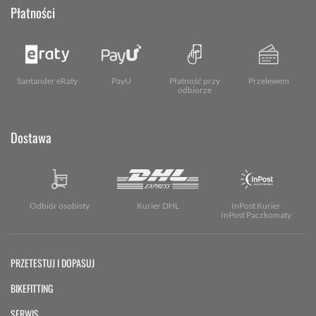
Płatności
Santander eRaty
PayU
Płatność przy
Przelewem
odbiorze
Dostawa
Odbiór osobisty
Kurier DHL
InPost Kurier
InPost Paczkomaty
PRZETESTUJ I DOPASUJ
BIKEFITTING
SERWIS