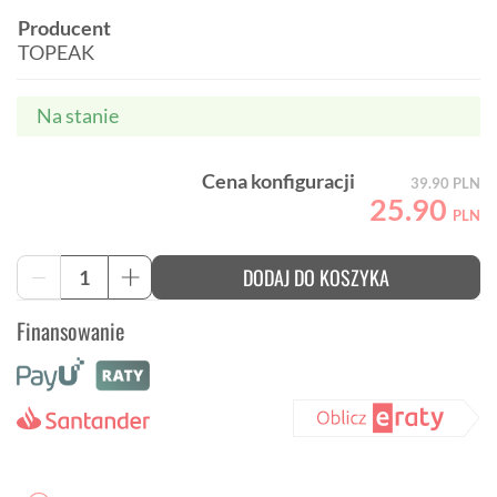
Producent
TOPEAK
Na stanie
Cena konfiguracji
39.90
PLN
25.90
PLN
ilość
DODAJ DO KOSZYKA
-
+
Koszyk
na
Finansowanie
napój
TOPEAK
MODULA
CAGE
EX
regulowany