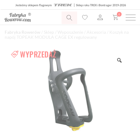
Jesteśmy sklepem flagowym
Sklep roku TREK i Bontrager 2019-2026
0
Fabryka Rowerów
/
Sklep
/
Wyposażenie
/
Akcesoria
/ Koszyk na
napój TOPEAK MODULA CAGE EX regulowany
WYPRZEDAŻ