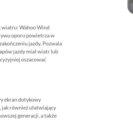
 wiatru: Wahoo Wind
ywu oporu powietrza w
 zakończeniu jazdy. Pozwala
tapów jazdy miał wiatr lub
ecyzyjniej oszacować
y ekran dotykowy
 jak również ułatwiający
wszej generacji, a także