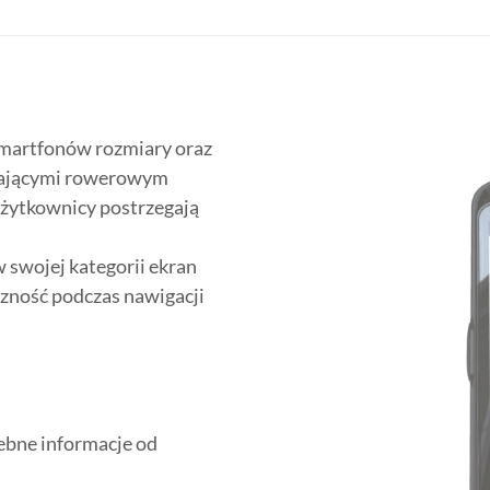
martfonów rozmiary oraz
adającymi rowerowym
żytkownicy postrzegają
 swojej kategorii ekran
czność podczas nawigacji
zebne informacje od