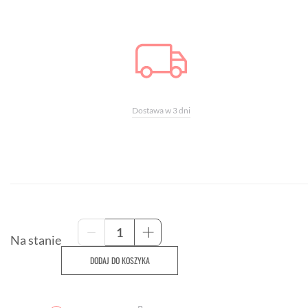
Dostawa w 3 dni
ilość
-
+
Licznik
Na stanie
Rowerowy
DODAJ DO KOSZYKA
WAHOO
ELEMNT
ACE