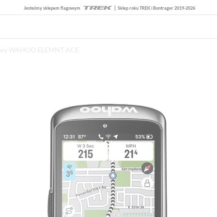
Jesteśmy sklepem flagowym
Sklep roku TREK i Bontrager 2019-2026
rowy WAHOO ELEMNT ACE