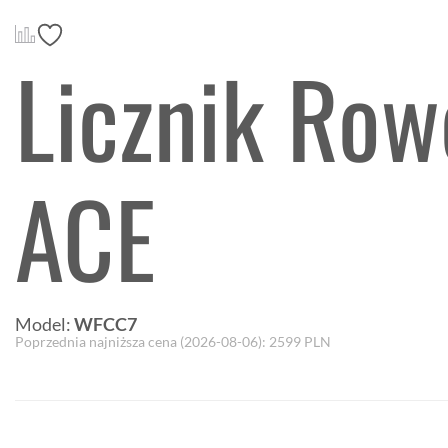
Licznik Ro
ACE
Model:
WFCC7
Poprzednia najniższa cena (
2026-08-06
):
2599
PLN