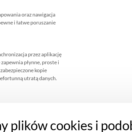
powania oraz nawigacja
pewne i łatwe poruszanie
nchronizacja przez aplikację
zapewnia płynne, proste i
zabezpieczone kopie
iefortunną utratą danych.
y plików cookies i podo