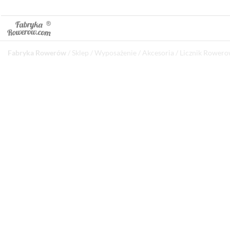
Fabryka Rowerów
/
Sklep
/
Wyposażenie
/
Akcesoria
/ Licznik Rowe