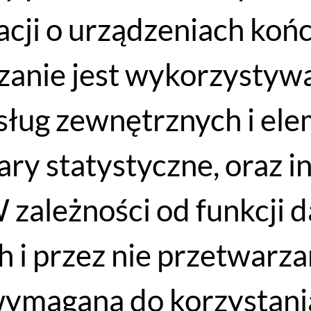
acji o urządzeniach koń
anie jest wykorzystywa
 usług zewnętrznych i e
iary statystyczne, oraz 
WYPRZEDAŻ
 zależności od funkcji 
 i przez nie przetwarzan
wymagana do korzystania