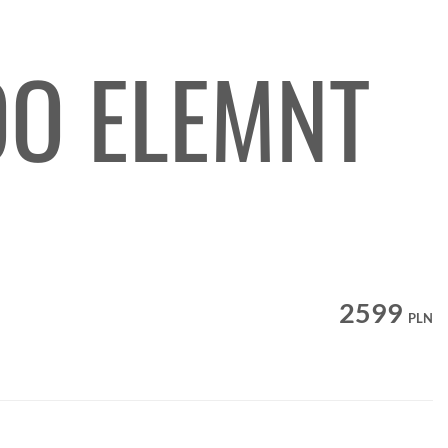
OO ELEMNT
2599
PLN