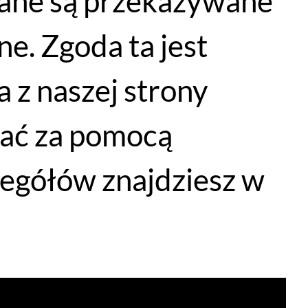
dane są przekazywane
e. Zgoda ta jest
 z naszej strony
łać za pomocą
egółów znajdziesz w
WYPRZEDAŻ