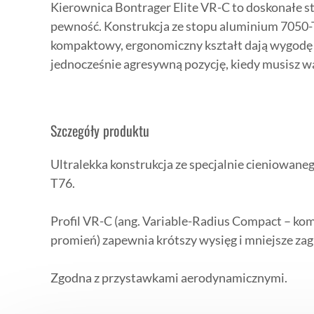
Kierownica Bontrager Elite VR-C to doskonałe s
pewność. Konstrukcja ze stopu aluminium 7050-
kompaktowy, ergonomiczny kształt dają wygodę n
jednocześnie agresywną pozycję, kiedy musisz wa
Szczegóły produktu
Ultralekka konstrukcja ze specjalnie cieniowan
T76.
Profil VR-C (ang. Variable-Radius Compact – k
promień) zapewnia krótszy wysięg i mniejsze zagi
Zgodna z przystawkami aerodynamicznymi.