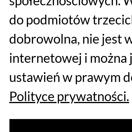
społecznościowych. W
do podmiotów trzecich
dobrowolna, nie jest 
Podobne produkty
internetowej i można 
ustawień w prawym do
Polityce prywatności.