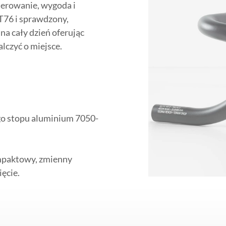
terowanie, wygoda i
T76 i sprawdzony,
a cały dzień oferując
lczyć o miejsce.
ego stopu aluminium 7050-
ompaktowy, zmienny
ęcie.