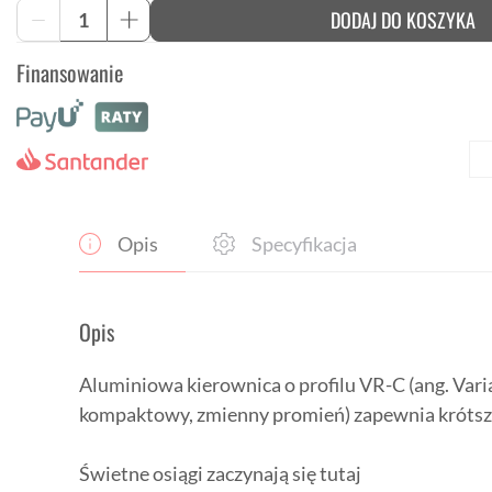
ilość
DODAJ DO KOSZYKA
-
+
Kierownica
szosowa
Finansowanie
Bontrager
Elite
VR-
C
Opis
Specyfikacja
Opis
Aluminiowa kierownica o profilu VR-C (ang. Var
kompaktowy, zmienny promień) zapewnia krótszy 
Świetne osiągi zaczynają się tutaj