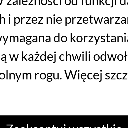
 zależności od funkcji 
 i przez nie przetwarzan
wymagana do korzystania
ją w każdej chwili odwo
lnym rogu. Więcej szcz
WYPRZEDAŻ