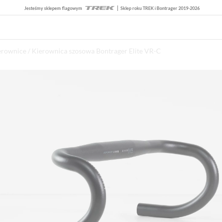
Jesteśmy sklepem flagowym
Sklep roku TREK i Bontrager 2019-2026
erownice
/ Kierownica szosowa Bontrager Elite VR-C