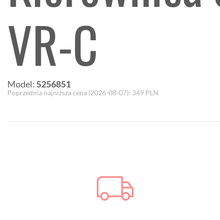
VR-C
Model:
5256851
Poprzednia najniższa cena (
2026-08-07
):
349
PLN