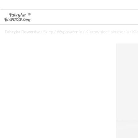
Fabryka Rowerów
/
Sklep
/
Wyposażenie
/
Kierownice i akcesoria
/
Ki