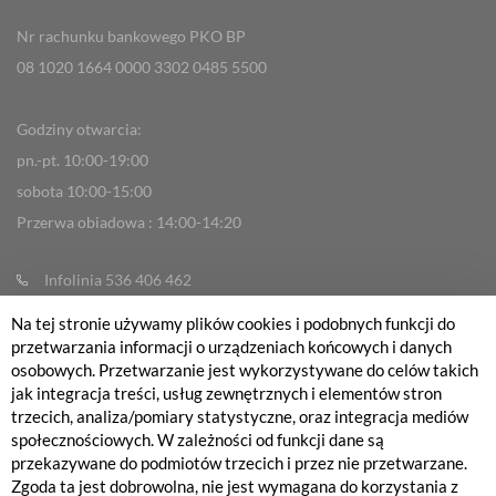
Nr rachunku bankowego PKO BP
08 1020 1664 0000 3302 0485 5500
Godziny otwarcia:
pn.-pt. 10:00-19:00
sobota 10:00-15:00
Przerwa obiadowa : 14:00-14:20
Infolinia 536 406 462
info@fabrykarowerow.com
Na tej stronie używamy plików cookies i podobnych funkcji do
przetwarzania informacji o urządzeniach końcowych i danych
Reklamacje
osobowych. Przetwarzanie jest wykorzystywane do celów takich
sklep@fabrykarowerow.com
jak integracja treści, usług zewnętrznych i elementów stron
trzecich, analiza/pomiary statystyczne, oraz integracja mediów
Serwis 505 700 393
społecznościowych. W zależności od funkcji dane są
serwis@fabrykarowerow.com
przekazywane do podmiotów trzecich i przez nie przetwarzane.
Bikefitting 451 159 109
Zgoda ta jest dobrowolna, nie jest wymagana do korzystania z