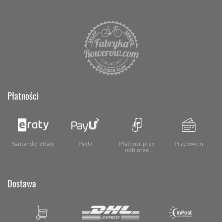
Płatności
Santander eRaty
PayU
Płatność przy
Przelewem
odbiorze
Dostawa