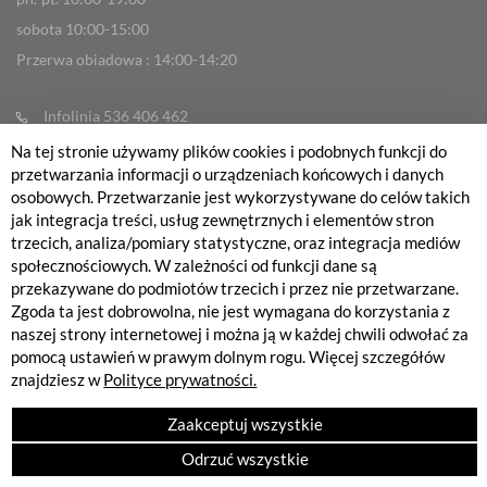
sobota 10:00-15:00
Przerwa obiadowa : 14:00-14:20
Infolinia 536 406 462
info@fabrykarowerow.com
Na tej stronie używamy plików cookies i podobnych funkcji do
przetwarzania informacji o urządzeniach końcowych i danych
Reklamacje
osobowych. Przetwarzanie jest wykorzystywane do celów takich
sklep@fabrykarowerow.com
jak integracja treści, usług zewnętrznych i elementów stron
trzecich, analiza/pomiary statystyczne, oraz integracja mediów
Serwis 505 700 393
społecznościowych. W zależności od funkcji dane są
serwis@fabrykarowerow.com
przekazywane do podmiotów trzecich i przez nie przetwarzane.
Zgoda ta jest dobrowolna, nie jest wymagana do korzystania z
Bikefitting 451 159 109
naszej strony internetowej i można ją w każdej chwili odwołać za
fitting@fabrykarowerow.com
pomocą ustawień w prawym dolnym rogu. Więcej szczegółów
znajdziesz w
Polityce prywatności.
Zaakceptuj wszystkie
Odrzuć wszystkie