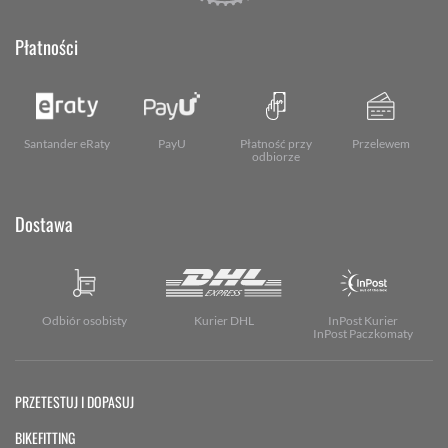
Płatności
Santander eRaty
PayU
Płatność przy
Przelewem
odbiorze
Dostawa
Odbiór osobisty
Kurier DHL
InPost Kurier
InPost Paczkomaty
PRZETESTUJ I DOPASUJ
BIKEFITTING