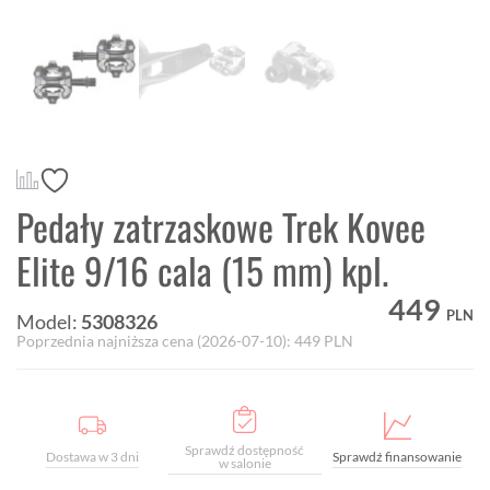
Pedały zatrzaskowe Trek Kovee
Elite 9/16 cala (15 mm) kpl.
449
PLN
Model:
5308326
Poprzednia najniższa cena (
2026-07-10
):
449
PLN
Sprawdź dostępność
Dostawa w 3 dni
Sprawdź finansowanie
w salonie