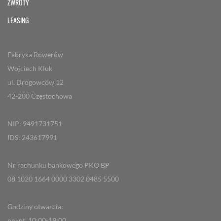
ZWROTY
LEASING
Fabryka Rowerów
Wojciech Kluk
ul. Drogowców 12
42-200 Częstochowa
NIP: 9491731751
IDS: 243617991
Nr rachunku bankowego PKO BP
08 1020 1664 0000 3302 0485 5500
Godziny otwarcia:
pn.-pt. 10:00-19:00