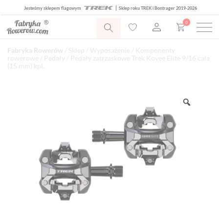
Jesteśmy sklepem flagowym
Sklep roku TREK i Bontrager 2019-2026
0
Fabryka Rowerów
/
Sklep
/
Wyposażenie
/
Komponenty
rowerowe
/
Pedały
/ Pedały zatrzaskowe Trek Kovee Elite 9/16 cala
(15 mm) kpl.