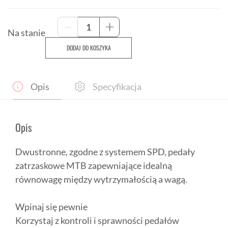
ilość
-
+
Pedały
Na stanie
zatrzaskowe
DODAJ DO KOSZYKA
Trek
Kovee
Elite
9/16
Opis
Specyfikacja
cala
(15
mm)
kpl.
Opis
Dwustronne, zgodne z systemem SPD, pedały
zatrzaskowe MTB zapewniające idealną
równowagę między wytrzymałością a wagą.
Wpinaj się pewnie
Korzystaj z kontroli i sprawności pedałów