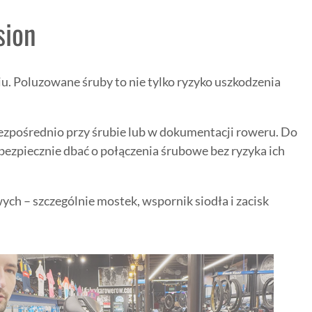
sion
u. Poluzowane śruby to nie tylko ryzyko uszkodzenia
ezpośrednio przy śrubie lub w dokumentacji roweru. Do
bezpiecznie dbać o połączenia śrubowe bez ryzyka ich
h – szczególnie mostek, wspornik siodła i zacisk