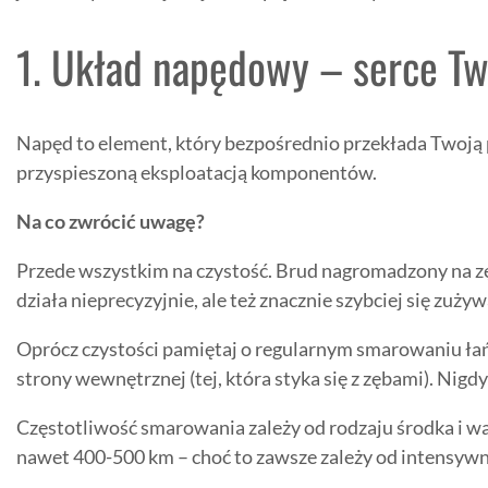
1. Układ napędowy – serce T
Napęd to element, który bezpośrednio przekłada Twoją 
przyspieszoną eksploatacją komponentów.
Na co zwrócić uwagę?
Przede wszystkim na czystość. Brud nagromadzony na zęb
działa nieprecyzyjnie, ale też znacznie szybciej się zużyw
Oprócz czystości pamiętaj o regularnym smarowaniu łań
strony wewnętrznej (tej, która styka się z zębami). Nigd
Częstotliwość smarowania zależy od rodzaju środka i w
nawet 400-500 km – choć to zawsze zależy od intensywn