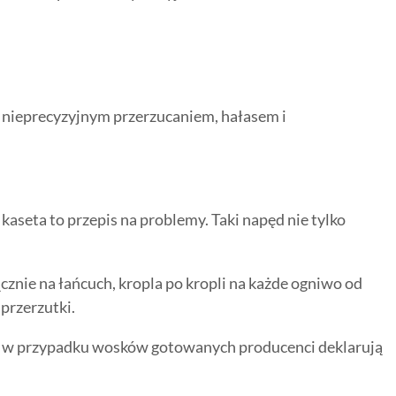
– nieprecyzyjnym przerzucaniem, hałasem i
aseta to przepis na problemy. Taki napęd nie tylko
nie na łańcuch, kropla po kropli na każde ogniwo od
 przerzutki.
km, w przypadku wosków gotowanych producenci deklarują