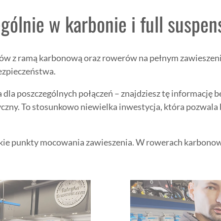
gólnie w karbonie i full suspen
werów z ramą karbonową oraz rowerów na pełnym zawieszeni
bezpieczeństwa.
la poszczególnych połączeń – znajdziesz tę informację b
zny. To stosunkowo niewielka inwestycja, która pozwala 
tkie punkty mocowania zawieszenia. W rowerach karbonowyc