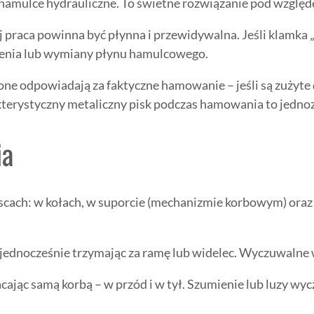
mulce hydrauliczne. To świetne rozwiązanie pod względem
 praca powinna być płynna i przewidywalna. Jeśli klamka „w
zenia lub wymiany płynu hamulcowego.
ne odpowiadają za faktyczne hamowanie – jeśli są zużyte d
kterystyczny metaliczny pisk podczas hamowania to jednozn
ia
scach: w kołach, w suporcie (mechanizmie korbowym) oraz
jednocześnie trzymając za ramę lub widelec. Wyczuwalne wib
cając samą korbą – w przód i w tył. Szumienie lub luzy wy