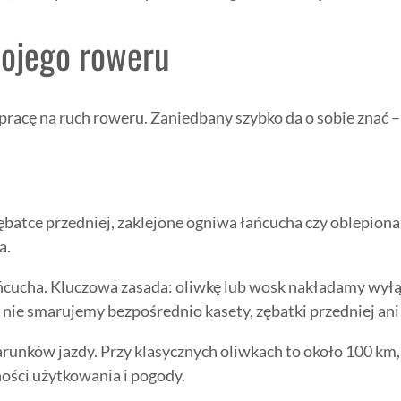
wojego roweru
pracę na ruch roweru. Zaniedbany szybko da o sobie znać 
atce przedniej, zaklejone ogniwa łańcucha czy oblepiona k
a.
cucha. Kluczowa zasada: oliwkę lub wosk nakładamy wyłącz
y nie smarujemy bezpośrednio kasety, zębatki przedniej ani
arunków jazdy. Przy klasycznych oliwkach to około 100 
ości użytkowania i pogody.