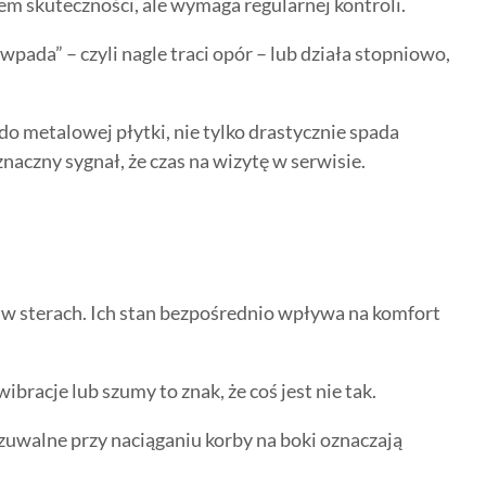
 skuteczności, ale wymaga regularnej kontroli.
pada” – czyli nagle traci opór – lub działa stopniowo,
o metalowej płytki, nie tylko drastycznie spada
aczny sygnał, że czas na wizytę w serwisie.
 w sterach. Ich stan bezpośrednio wpływa na komfort
racje lub szumy to znak, że coś jest nie tak.
czuwalne przy naciąganiu korby na boki oznaczają