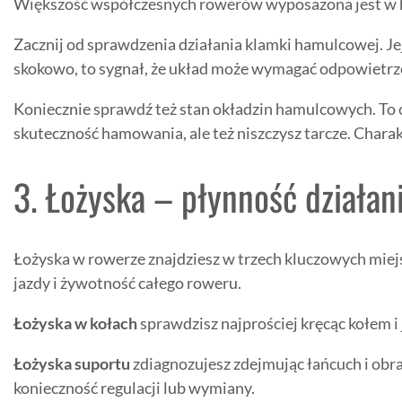
Większość współczesnych rowerów wyposażona jest w ha
Zacznij od sprawdzenia działania klamki hamulcowej. Jej
skokowo, to sygnał, że układ może wymagać odpowietr
Koniecznie sprawdź też stan okładzin hamulcowych. To o
skuteczność hamowania, ale też niszczysz tarcze. Chara
3. Łożyska – płynność działan
Łożyska w rowerze znajdziesz w trzech kluczowych miej
jazdy i żywotność całego roweru.
Łożyska w kołach
sprawdzisz najprościej kręcąc kołem i 
Łożyska suportu
zdiagnozujesz zdejmując łańcuch i obra
konieczność regulacji lub wymiany.