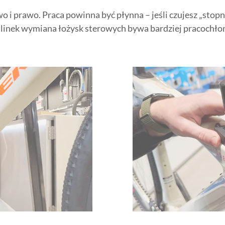
o i prawo. Praca powinna być płynna – jeśli czujesz „sto
inek wymiana łożysk sterowych bywa bardziej pracochłon