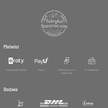
Płatności
Santander eRaty
PayU
Płatność przy
Przelewem
odbiorze
Dostawa