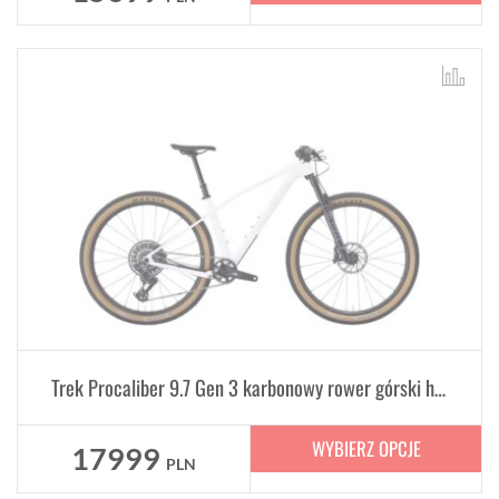
Trek Procaliber 9.7 Gen 3 karbonowy rower górski hardtail
WYBIERZ OPCJE
17999
PLN