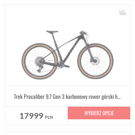
Trek Procaliber 9.7 Gen 3 karbonowy rower górski hardtail
WYBIERZ OPCJE
17999
PLN