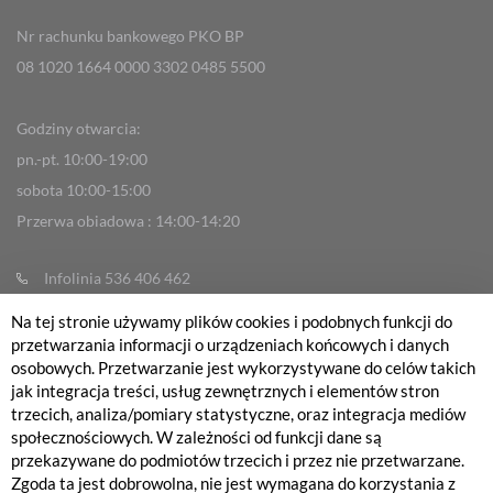
Nr rachunku bankowego PKO BP
08 1020 1664 0000 3302 0485 5500
Godziny otwarcia:
pn.-pt. 10:00-19:00
sobota 10:00-15:00
Przerwa obiadowa : 14:00-14:20
Infolinia 536 406 462
info@fabrykarowerow.com
Na tej stronie używamy plików cookies i podobnych funkcji do
przetwarzania informacji o urządzeniach końcowych i danych
Reklamacje
osobowych. Przetwarzanie jest wykorzystywane do celów takich
sklep@fabrykarowerow.com
jak integracja treści, usług zewnętrznych i elementów stron
trzecich, analiza/pomiary statystyczne, oraz integracja mediów
Serwis 505 700 393
społecznościowych. W zależności od funkcji dane są
serwis@fabrykarowerow.com
przekazywane do podmiotów trzecich i przez nie przetwarzane.
Bikefitting 451 159 109
Zgoda ta jest dobrowolna, nie jest wymagana do korzystania z