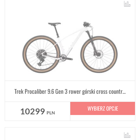
Trek Procaliber 9.6 Gen 3 rower górski cross country hardtail
WYBIERZ OPCJE
10299
PLN