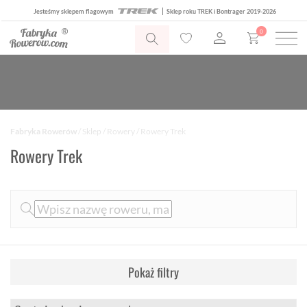
Jesteśmy sklepem flagowym
Sklep roku TREK i Bontrager 2019-2026
0
Fabryka Rowerów
/
Sklep
/
Rowery
/ Rowery Trek
Rowery Trek
Pokaż filtry