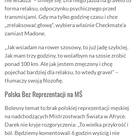
nie wsadza” – śmieje się. Dla niego jazda na gravelu to
forma relaksu, odpoczynku psychicznego przed
transmisjami. Gdy ma tylko godzinę czasu i chce
„zrelaksować głowę”, wybiera właśnie Checkmate’a
zamiast Madone.
„Jak wsiadam na rower szosowy, to już jadę szybciej.
Jak mam trzy godziny, to wolałbym na szosie zrobić
ponad 100 km. Ale jak jestem zmęczony i chcę
pojechać bardziej dla relaksu, to wtedy gravel” –
tłumaczy swoją filozofię.
Polska Bez Reprezentacji na MŚ
Bolesny temat to brak polskiej reprezentacji męskiej
na nadchodzących Mistrzostwach Świata w Afryce.
Darek nie kryje rozgoryczenia: „To wielka przykrość i
ból. Będziemy komentowali 6 godzin wyścig i nie