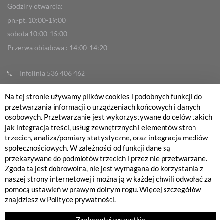
Godziny otwarcia:
pn.-pt. 10:00-19:00
sobota 10:00-15:00
Przerwa obiadowa : 14:00-14:20
Infolinia 536 406 462
info@fabrykarowerow.com
Na tej stronie używamy plików cookies i podobnych funkcji do
Reklamacje
przetwarzania informacji o urządzeniach końcowych i danych
osobowych. Przetwarzanie jest wykorzystywane do celów takich
sklep@fabrykarowerow.com
jak integracja treści, usług zewnętrznych i elementów stron
Serwis 505 700 393
trzecich, analiza/pomiary statystyczne, oraz integracja mediów
społecznościowych. W zależności od funkcji dane są
serwis@fabrykarowerow.com
przekazywane do podmiotów trzecich i przez nie przetwarzane.
Bikefitting 451 159 109
Zgoda ta jest dobrowolna, nie jest wymagana do korzystania z
naszej strony internetowej i można ją w każdej chwili odwołać za
fitting@fabrykarowerow.com
pomocą ustawień w prawym dolnym rogu. Więcej szczegółów
znajdziesz w
Polityce prywatności.
Zaakceptuj wszystkie