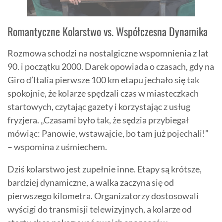
Romantyczne Kolarstwo vs. Współczesna Dynamika
Rozmowa schodzi na nostalgiczne wspomnienia z lat
90. i początku 2000. Darek opowiada o czasach, gdy na
Giro d’Italia pierwsze 100 km etapu jechało się tak
spokojnie, że kolarze spędzali czas w miasteczkach
startowych, czytając gazety i korzystając z usług
fryzjera. „Czasami było tak, że sędzia przybiegał
mówiąc: Panowie, wstawajcie, bo tam już pojechali!”
– wspomina z uśmiechem.
Dziś kolarstwo jest zupełnie inne. Etapy są krótsze,
bardziej dynamiczne, a walka zaczyna się od
pierwszego kilometra. Organizatorzy dostosowali
wyścigi do transmisji telewizyjnych, a kolarze od