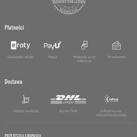
Płatności
Santander eRaty
PayU
Płatność przy
Przelewem
odbiorze
Dostawa
Odbiór osobisty
Kurier DHL
InPost Kurier
InPost Paczkomaty
PRZETESTUJ I DOPASUJ