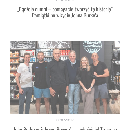
„Bądźcie dumni – pomagacie tworzyć tę historię”.
Pamiątki po wizycie Johna Burke’a
22/07/2026
John Burke w Fabryce Rowerów – właściciel Treka po