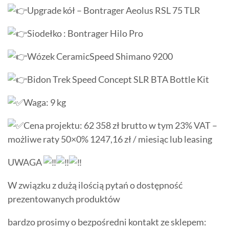
Upgrade kół – Bontrager Aeolus RSL 75 TLR
Siodełko : Bontrager Hilo Pro
Wózek CeramicSpeed Shimano 9200
Bidon Trek Speed Concept SLR BTA Bottle Kit
Waga: 9 kg
Cena projektu: 62 358 zł brutto w tym 23% VAT –
możliwe raty 50×0% 1247,16 zł / miesiąc lub leasing
UWAGA
W związku z dużą ilością pytań o dostępność
prezentowanych produktów
bardzo prosimy o bezpośredni kontakt ze sklepem: