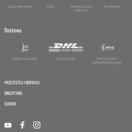
Santander eRaty
PayU
Płatność przy
Przelewem
odbiorze
Dostawa
Odbiór osobisty
Kurier DHL
InPost Kurier
InPost Paczkomaty
PRZETESTUJ I DOPASUJ
BIKEFITTING
SERWIS