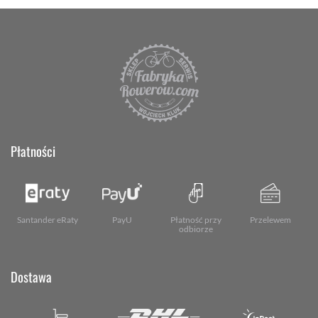
Płatności
Santander eRaty
PayU
Płatność przy
Przelewem
odbiorze
Dostawa