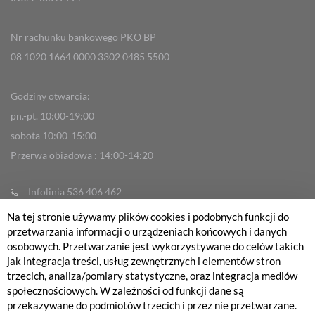
Nr rachunku bankowego PKO BP
08 1020 1664 0000 3302 0485 5500
Godziny otwarcia:
pn.-pt. 10:00-19:00
sobota 10:00-15:00
Przerwa obiadowa : 14:00-14:20
Infolinia 536 406 462
info@fabrykarowerow.com
Na tej stronie używamy plików cookies i podobnych funkcji do
przetwarzania informacji o urządzeniach końcowych i danych
Reklamacje
osobowych. Przetwarzanie jest wykorzystywane do celów takich
sklep@fabrykarowerow.com
jak integracja treści, usług zewnętrznych i elementów stron
trzecich, analiza/pomiary statystyczne, oraz integracja mediów
Serwis 505 700 393
społecznościowych. W zależności od funkcji dane są
serwis@fabrykarowerow.com
przekazywane do podmiotów trzecich i przez nie przetwarzane.