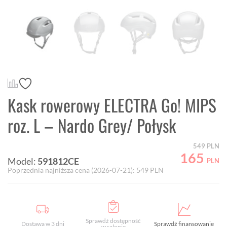
Kask rowerowy ELECTRA Go! MIPS
roz. L – Nardo Grey/ Połysk
549
PLN
165
Model:
591812CE
PLN
Poprzednia najniższa cena (
2026-07-21
):
549
PLN
Sprawdź dostępność
Dostawa w 3 dni
Sprawdź finansowanie
w salonie