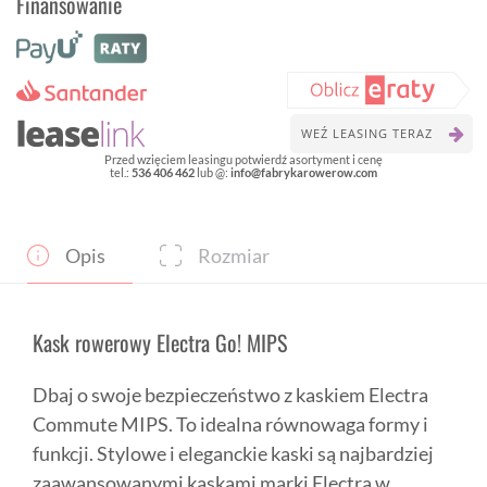
Finansowanie
ELECTRA
Go!
MIPS
roz.
L
-
Nardo
WEŹ LEASING TERAZ
Grey/
Przed wzięciem leasingu potwierdź asortyment i cenę
tel.:
536 406 462
lub @:
info@fabrykarowerow.com
Połysk
Opis
Rozmiar
Kask rowerowy Electra Go! MIPS
Dbaj o swoje bezpieczeństwo z kaskiem Electra
Commute MIPS. To idealna równowaga formy i
funkcji. Stylowe i eleganckie kaski są najbardziej
zaawansowanymi kaskami marki Electra w