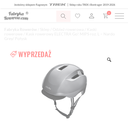
Jesteśmy sklepem flagowym
Sklep roku TREK i Bontrager 2019-2026
0
Fabryka Rowerów
/
Sklep
/
Odzież rowerowa
/
Kaski
rowerowe
/ Kask rowerowy ELECTRA Go! MIPS roz. L – Nardo
Grey/ Połysk
WYPRZEDAŻ