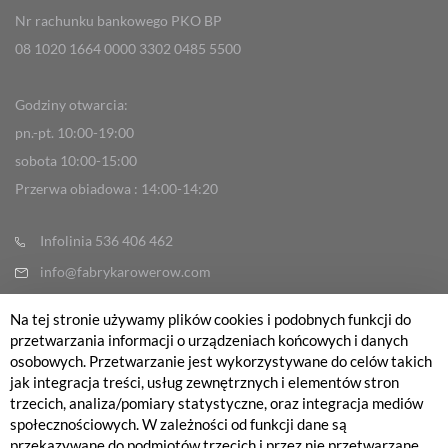
Nr rachunku bankowego PKO BP
08 1020 1664 0000 3302 0485 5500
Godziny otwarcia:
pn.-pt. 10:00-19:00
sobota 10:00-15:00
Przerwa obiadowa : 14:00-14:20
Infolinia 536 406 462
info@fabrykarowerow.com
Reklamacje
Na tej stronie używamy plików cookies i podobnych funkcji do
sklep@fabrykarowerow.com
przetwarzania informacji o urządzeniach końcowych i danych
osobowych. Przetwarzanie jest wykorzystywane do celów takich
Serwis 505 700 393
jak integracja treści, usług zewnętrznych i elementów stron
serwis@fabrykarowerow.com
trzecich, analiza/pomiary statystyczne, oraz integracja mediów
społecznościowych. W zależności od funkcji dane są
Bikefitting 451 159 109
przekazywane do podmiotów trzecich i przez nie przetwarzane.