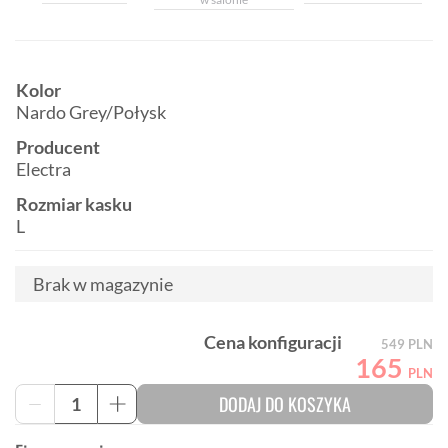
Kolor
Nardo Grey/Połysk
Producent
Electra
Rozmiar kasku
L
Brak w magazynie
Cena konfiguracji
549
PLN
165
PLN
ilość
DODAJ DO KOSZYKA
-
+
Kask
rowerowy