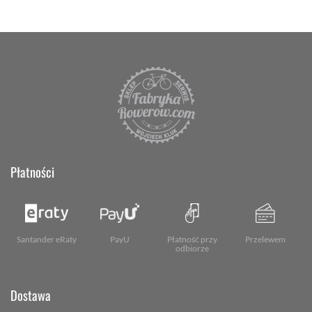
Płatności
Santander eRaty
PayU
Płatność przy
Przelewem
odbiorze
Dostawa