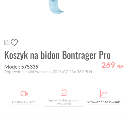
Koszyk na bidon Bontrager Pro
269
Model:
575335
PLN
Poprzednia najniższa cena (
2026-07-23
):
269
PLN
Sprawdź dostępność
Dostawa w 3 dni
Sprawdź finansowanie
w salonie