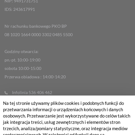
NIP: 9491731751
IDS: 243617991
Nr rachunku bankowego PKO BP
08 1020 1664 0000 3302 0485 5500
Godziny otwarcia:
pn.-pt. 10:00-19:00
sobota 10:00-15:00
Przerwa obiadowa : 14:00-14:20
Infolinia 536 406 462
info@fabrykarowerow.com
Na tej stronie używamy plików cookies i podobnych funkcji do
przetwarzania informacji o urządzeniach końcowych i danych
Reklamacje
osobowych. Przetwarzanie jest wykorzystywane do celów takich
sklep@fabrykarowerow.com
jak integracja treści, usług zewnętrznych i elementów stron
trzecich, analiza/pomiary statystyczne, oraz integracja mediów
Serwis 505 700 393
społecznościowych. W zależności od funkcji dane są