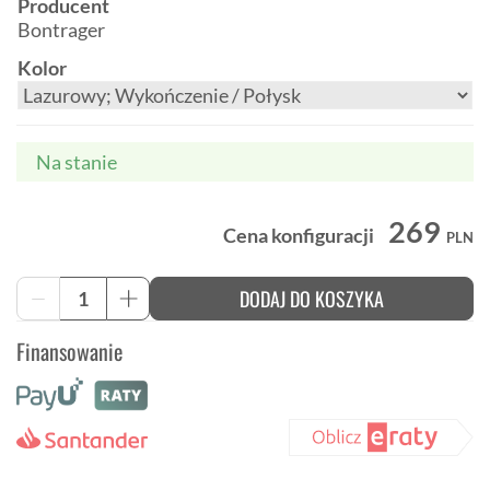
Producent
Bontrager
Kolor
Na stanie
269
Cena konfiguracji
PLN
ilość
DODAJ DO KOSZYKA
-
+
Koszyk
na
Finansowanie
bidon
Bontrager
Pro