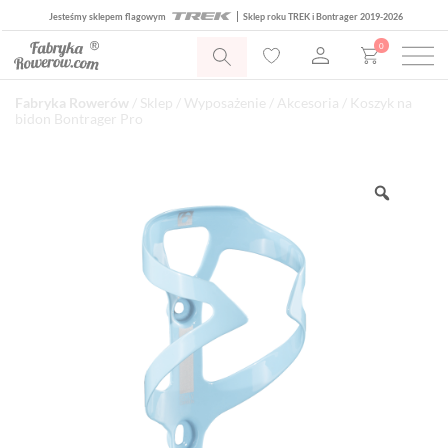
Jesteśmy sklepem flagowym
Sklep roku TREK i Bontrager 2019-2026
0
Fabryka Rowerów
/
Sklep
/
Wyposażenie
/
Akcesoria
/ Koszyk na
bidon Bontrager Pro