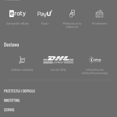
Santander eRaty
PayU
Płatność przy
Przelewem
odbiorze
Dostawa
Odbiór osobisty
Kurier DHL
InPost Kurier
InPost Paczkomaty
PRZETESTUJ I DOPASUJ
BIKEFITTING
SERWIS