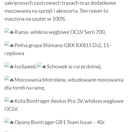
zakręconych szutrowych trasach oraz dodatkowe
mocowania na sprzęt i akcesoria. Ten rower to
maszyna na szuter w 100%.
Rama- włókno węglowe OCLV Serii 700,
Pełna grupa Shimano GRX RX815 Di2, 11-
rzędowa
IsoSpeed,
Schowek w rurze dolnej,
Mocowania błotników, wbudowane mocowania
dla toreb na ramę,
Koła Bontrager Aeolus Pro 3V, włókno węglowe
OCLV,
Opony Bontrager GR1 Team Issue – 40c