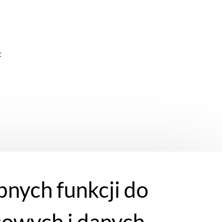
:
bnych funkcji do
cowych i danych