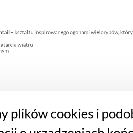
tail
– kształtu inspirowanego ogonami wielorybów, który
atarcia wiatru
znym
y plików cookies i podo
eneracja
ocznej
mikę
acji o urządzeniach koń