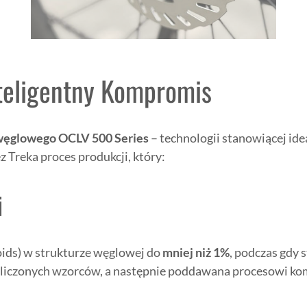
teligentny Kompromis
węglowego OCLV 500 Series
– technologii stanowiącej ide
Treka proces produkcji, który:
i
oids) w strukturze węglowej do
mniej niż 1%
, podczas gdy
liczonych wzorców, a następnie poddawana procesowi kom