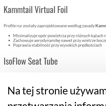
Kammtail Virtual Foil
Profile rur zostały zaprojektowane według zasady
Kamm
Minimalizuje opór powietrza przy różnych kątach n
Zachowuje aerodynamikę nawet przy wietrze boc
Poprawia stabilność przy wysokich prędkościach
IsoFlow Seat Tube
Innowacyjna rura podsiodłowa
IsoFlow
oferuje:
Na tej stronie używam
80% większą podatność pionową
niż poprzednia g
Lepszą absorpcję wibracji bez utraty sztywności b
Zintegrowaną konstrukcję zwiększającą aerodyna
przetwarzania inform