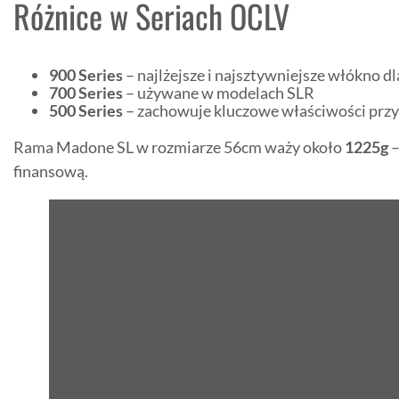
Różnice w Seriach OCLV
900 Series
– najlżejsze i najsztywniejsze włókno
700 Series
– używane w modelach SLR
500 Series
– zachowuje kluczowe właściwości przy 
Rama Madone SL w rozmiarze 56cm waży około
1225g
–
finansową.