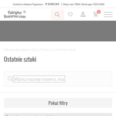
Jesteśmy sklepem flagowym
Sklep roku TREK i Bontrager 2019-2026
0
Fabryka Rowerów
/
Sklep
/
Promocje
/ Ostatnie sztuki
Ostatnie sztuki
Pokaż filtry