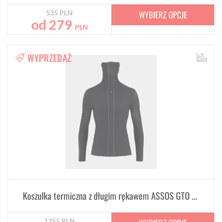
WYBIERZ OPCJE
535
PLN
od
279
PLN
WYPRZEDAŻ
Koszulka termiczna z długim rękawem ASSOS GTO Winter LS DERMASENSOR
1255
PLN